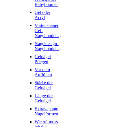
Babyboomer
Gel oder
Acryl
Vorteile einer
Gel-
Nagelmodellage
Nageldesign-
Nagelmodellage
Gelnägel
Pflegen
Vor dem
Auffüllen
Stärke der
Gelnägel
Länge der
Gelnägel
Extravagante
Nagelformen
Wie oft muss
ich die