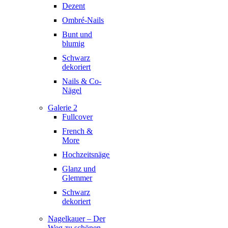
Dezent
Ombré-Nails
Bunt und
blumig
Schwarz
dekoriert
Nails & Co-
Nägel
Galerie 2
Fullcover
French &
More
Hochzeitsnägel
Glanz und
Glemmer
Schwarz
dekoriert
Nagelkauer – Der
Weg zu schönen