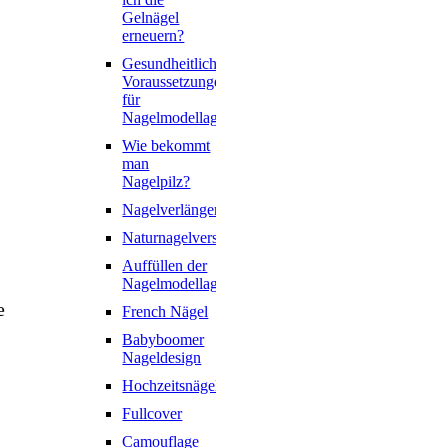
Gelnägel
erneuern?
Gesundheitliche
Voraussetzungen
für
Nagelmodellage
Wie bekommt
man
Nagelpilz?
Nagelverlängerung
Naturnagelverstärkung
Auffüllen der
Nagelmodellage
e
French Nägel
Babyboomer
Nageldesign
Hochzeitsnägel
Fullcover
Camouflage