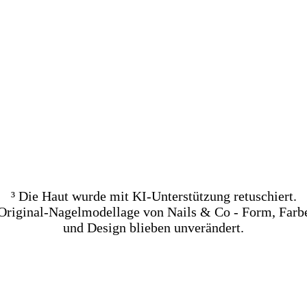
ench +12,00 €
ench +10,00 €
ar +28,00 €
ils & Co Nägel
ench +12,00 €
ench +22,00 €
³ Die Haut wurde mit KI-Unterstützung retuschiert.
Original-Nagelmodellage von Nails & Co - Form, Farb
und Design blieben unverändert.